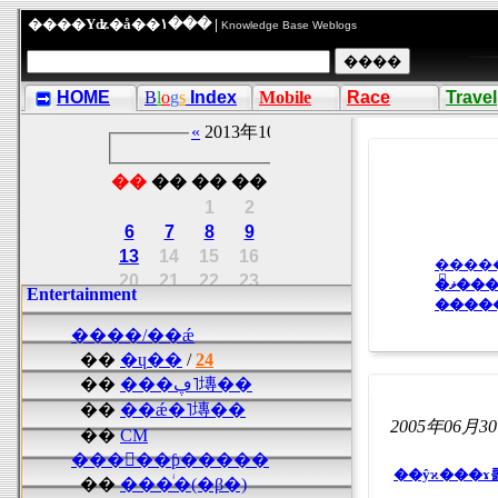
����Υʥ�å��١��� |
Knowledge Base Weblogs
HOME
B
l
o
g
s
Index
Mobile
Race
Travel
�ޥ�
Entertainment
����
����/��ǽ
��
�ɥ��
/
24
��
���ڥ˥塼��
��
��ǽ�˥塼��
2005年06月3
��
CM
���󥿡��ƥ�����
��ŷϰ���ɤ
��
���ͥ�(�β�)