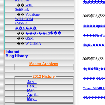
KDDI au
�٥̡����
��
WIN
SoftBank
��
Vodafone
2005年06月2
WILLCOM
eMobile
��Х���
��
���ޡ��ȥե���
��
GSM
��
W-CDMA
Internet
Blog History
2005年06月2
Master Archives
�ǥ뤫�鿷�ǥ���
2013 History
���� �ե�
Jan...
Feb...
Yahoo! SEA
Mar...
April...
May...