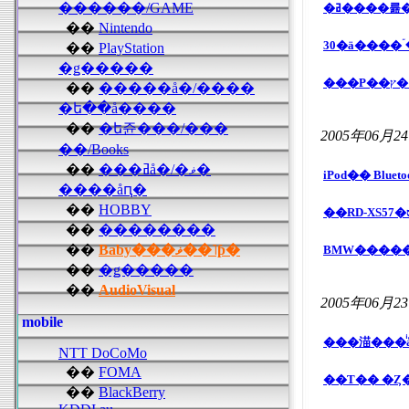
������/GAME
��
Nintendo
30�ä����
��
PlayStation
�ǥ�����
��
�����å�/����
�ե��å����
��
�ե쥰���/���
2005年06月2
��/Books
��
���ߥå�/�ޥ�
����åԥ�
��
HOBBY
��
��������
��
Baby���ޥ��˥ƥ�
BMW�����
��
�ǥ�����
��
AudioVisual
2005年06月2
mobile
���渵���ͥ
NTT DoCoMo
��
FOMA
��Ƭ�� �Ȥ
��
BlackBerry