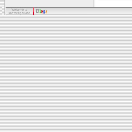
Welcome to
B
l
o
g
s
knowledgeBase