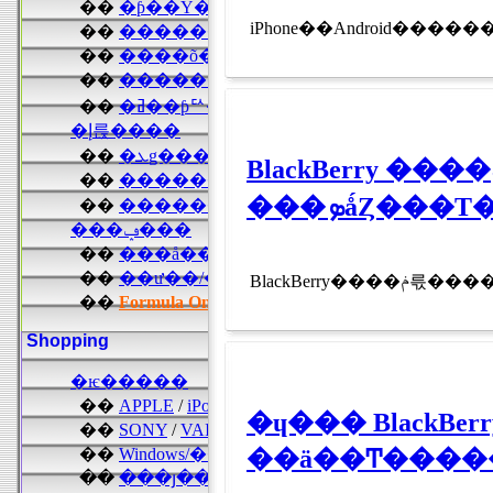
BlackBerry ����ݥ륷���ǥ�����Ρ�P��9981�פ��о졪
���ܤǻȤ��
�ɥ��� BlackBe
��ä��Ͳ�����i