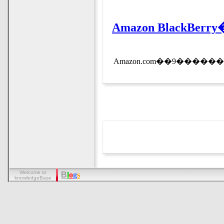
Welcome to
B
l
o
g
s
knowledgeBase