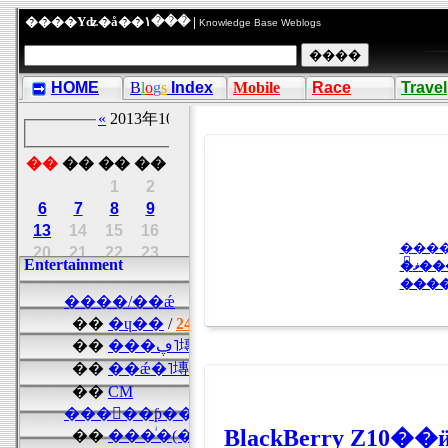
����Υʥ�å��١��� |
Knowledge Base Weblogs
HOME
B
l
o
g
s
Index
Mobile
Race
Travel
�ޥ
���
BlackBerry Z