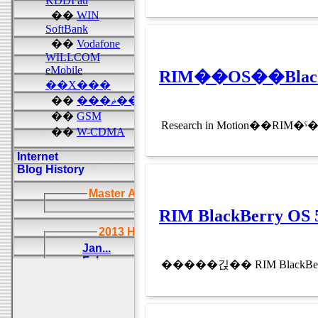
RIM��OS��Bla
Research in Motion��RIM�ˤ