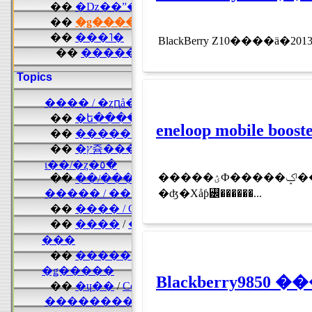
�����ؽФ�����ݤˡ����ۻ��ΤҤȤĤ˥��ޥۤΥХåƥ꡼������ޤ���͡����������ä����ʤ餫
�ʤ�Хåƥ꡼������...