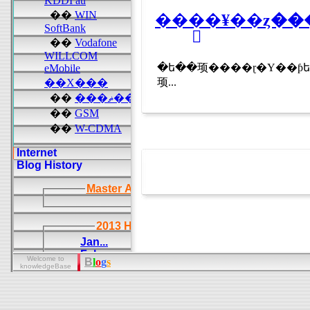
���֥�¥��ȥ�
�ե��顼����ɽ�Υ��ƥե��Ρ��ɥ�˥��
顼...
Welcome to
B
l
o
g
s
knowledgeBase