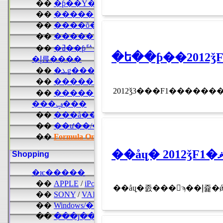
�ե��ƥ��2012
��å