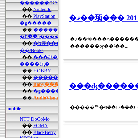
�ޥ��顼���ϡ����������󥰤Υե����ȥ꡼�ǿ��֣ͣУ���������ȯɽ����������������ϥ쥮��졼
������ѹ��ˤ��...
�����ꥢ�ॺ��17���ʲС