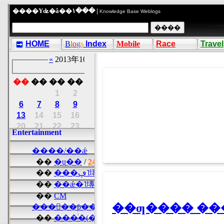
����Υʥ�å��١��� |
Knowledge Base Weblogs
HOME
B
l
o
g
s
Index
Mobile
Race
Travel