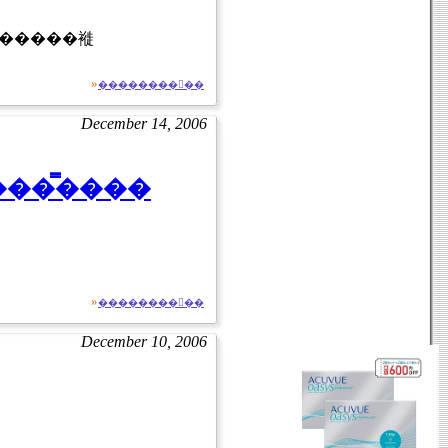
»
��������򸫤��
December 14, 2006
���̿����
»
��������򸫤��
December 10, 2006