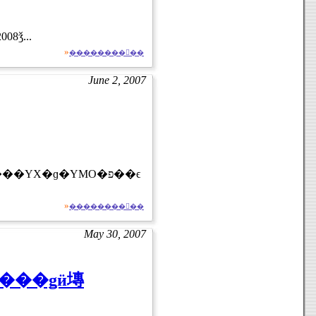
2008ǯ...
»
��������򸫤��
June 2, 2007
Х�ɡ�YMO�פ��ϵ
»
��������򸫤��
May 30, 2007
��ˡ��ַ�������¤�פ������ǥӥ塼