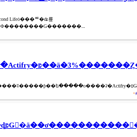
cond Lifeȯ���ꥸ�ʥ륲
���ब���̤Υ����ൡ�ؿʽФ��������Ǥ�������...
�ƥ��ե������Actifry�פ��ä�3%
�礵��1�
»
�֥����ɥ�ʥ��ȡפǤ󤭤�ä��ơ�����������