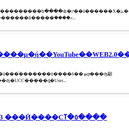
��ե����ʥ�ץ��å������Х�ܥ������褷
�ޤ�����ͥ����٥������������������59...
���μ�ή��YouTube��WEB2.0�
�����פ����δ��ܤȹͤ���ʤ顢
ʤ�UCC�����ȡ�User...
�⸶ͧΤ CM FINEPIX Z3 ���Ӥ����Ϲⴶ�٥����