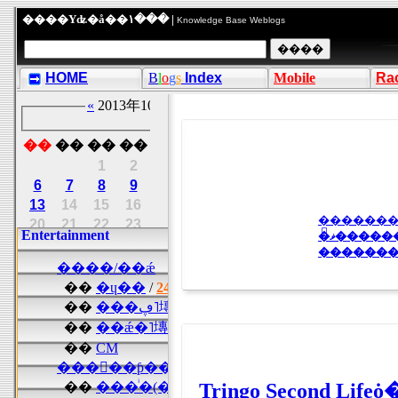
����Υʥ�å��١��� |
Knowledge Base Weblogs
HOME
B
l
o
g
s
Index
Mobile
Ra
�ޥ����
�������