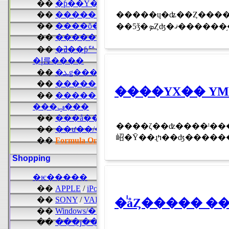
�����ɥ�ʥ��Ȥ���
����ΥХ�� YMO
����ζ��ʣ����ˡ���
岹�Ȳ��ɻߤ��ʤ����