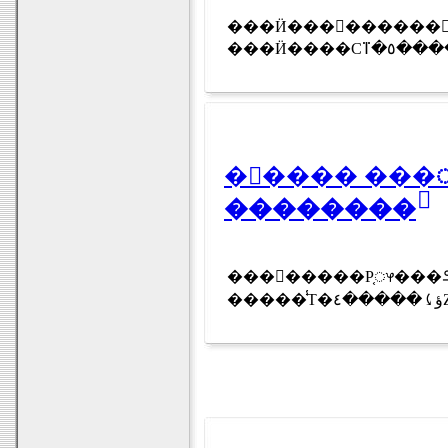
���Ӥ���󤬻������򥸥�
���Ӥ�
�⤹���� ���֤ᤶ���⥹����
��������
���󥮥�����Ρ֤ᤶ���⥹����פ������Ρ����Υޥ����ҡ
�