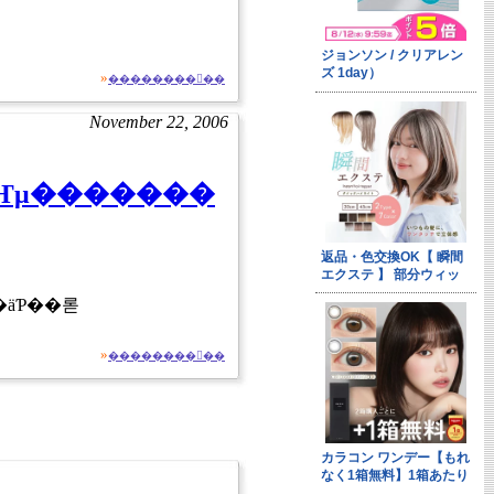
»
��������򸫤��
November 22, 2006
»
��������򸫤��