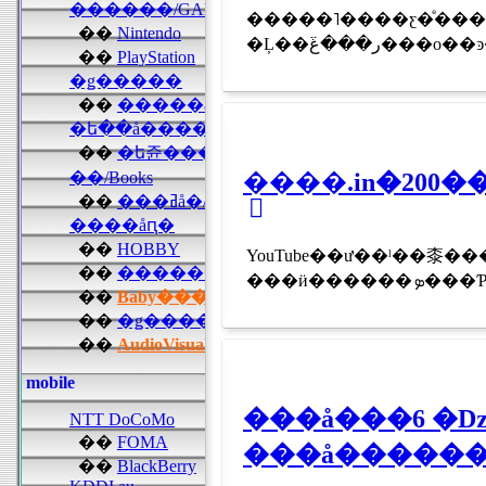
�����˥����ƹ�ͤ����
�Ļ�����غ߳
YouTube��ư��ˡ��桼
���å���6 �