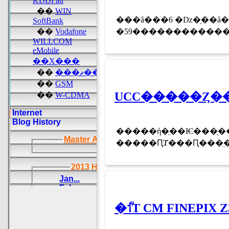
���å���6 �ǲ�֥��å��������
UCC�����Ȥ��
�����ή�̤��Ѥ���ֻ��á���ͭ��
�����ԤȾ���Ԥ���̤��