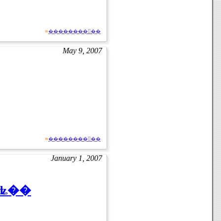
»
��������򸫤��
May 9, 2007
»
��������򸫤��
January 1, 2007
ʥ��