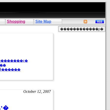
Shopping
Site Map
ޥޡ��ѥѤλ����ǥ�����ס��֤����ס��֤������å��פΥ��������ý�
���
Ĵ������
October 12, 2007
Tringo Second Lifeȯ���ꥸ�ʥ륲���ब�������ൡ�ؿʽ�