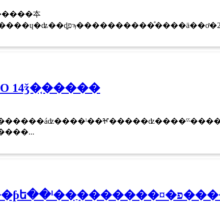
�����夲
��5ǯ�ܤȤʤ�ޤ������֥����ɥ�ʥ��ȡפϡ����������ͤ����ä��ơ�
 14ǯ�֤�����
�����áʣ����ˡ��ⶶ�����ʣ����ˤˤ������Υ
�����...
�ͥåȤ����� ���ƥե