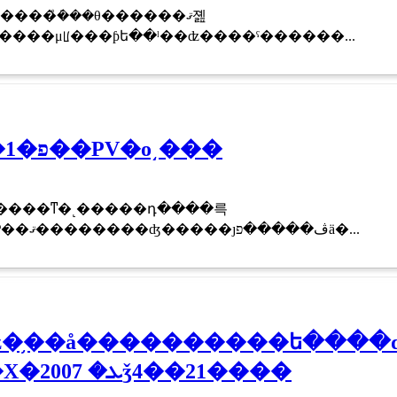
���ܿͤ���θ������ޤ졢
ر���ο��ͽ����μꡦ���ƥե��ˡ��ʣ����ˤ������...
�ֻ���.in�פ�1��200��PV�ο͵���
������ͳ�˻�����դ����륵
���ӥ������ܤ���Ƥ��ޤ��������ʤ�����ȷڤ�����פä�...
ǲ�֥��å����������ե����
���å������Х�ܥ� 2007ǯ4��21����