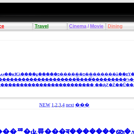
ce
Travel
Cinema
/
Movie
Dining
�֤������
�������������������̵���������������ˤϡ
������������������������˲��ʤȤ�Ź��Ű��
NEW
1
,
2
,
3
,
4
next
���