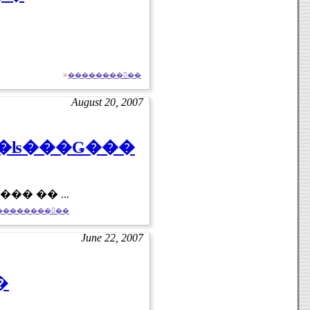
»
��������򸫤��
August 20, 2007
�������Ȥ�ʪ���Ǥ���
դ����ǥݥƥ�1����ʬ�����ƥ��ե�����ο����ʡ�Actifry�פǤ��� �� ...
��������򸫤��
June 22, 2007
�