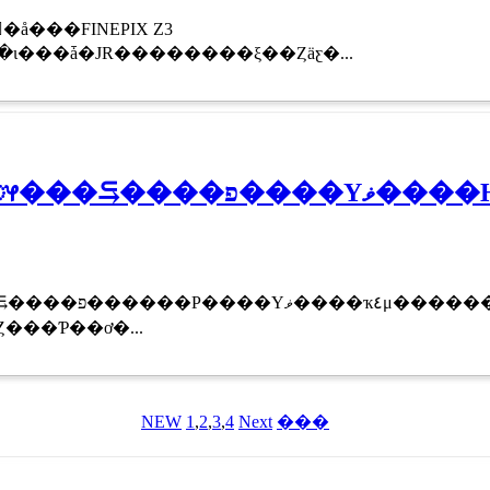
å���FINEPIX Z3
���Ϲⴶ�٥����ι���ǡ�JR��������ξ��Ȥäƹ�...
פ����Υޥ����Ҥμ�������
٤μ������äƤ��롣
����̾Τ�ؤ⤹�����٤Ȥ���Ƥ��ơ�...
NEW
1
,
2
,
3
,
4
Next
���