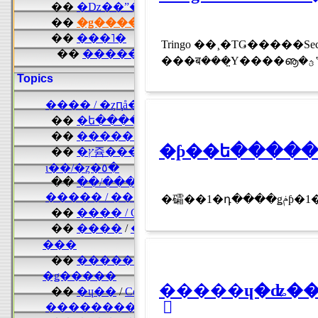
Tringo ��¸�ΤǤ�����Se