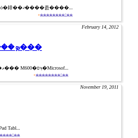
���쥳�फ��⡪���졼������Ʒ�Bluetooth�����ܡ��ɡ�TK-PBL042BK�פ�ȯ�䤵��ޤ����졼����...
»
��������򸫤��
February 14, 2012
Logitech��Touch Mouse M600�ץ��å����󥵡���ܤ�̵���ޥ���
Logitech�ϥ��å����󥵡�����ܤ���̵���ޥ����֥��������� ���å��ޥ��� M600�פϡ�Microsof...
»
��������򸫤��
November 19, 2011
���ThinkPad Tabl...
����򸫤��