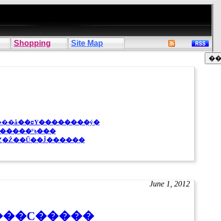
Shopping
Site Map
�֤������ޥޡ��ѥѤλ����ǥ�����ס��֤����ס��֤������å��פΥ��������ý�
�����ˤϡ���
�Ź��Ű��Ĵ������
June 1, 2012
�������륹�֥ե졼��פ������С�����