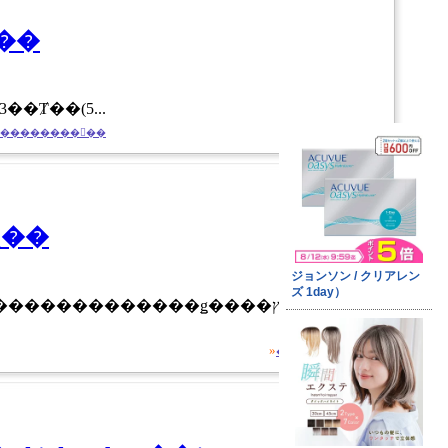
�ʬΥ��
��Ⱦ��(5...
��������򸫤��
August 16, 2011
��iMac27�������ޥ����إ�ץ쥤��
»
��������򸫤��
July 16, 2011