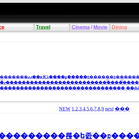
ce
Travel
Cinema
/
Movie
Dining
�ޥ�����������������������̵����������
�������������������������������˲��ʤȤ
NEW
1
,
2
,
3
,
4
,
5
,
6
,
7
,
8
,
9
next
���
Ķ���٥���ԥ塼��