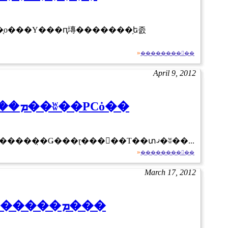
»
��������򸫤��
April 9, 2012
��Υ� ����եܡ���4������PC���ᥴ��եܡ���16��ʬ��PCȯ��
��Υܤ�����եܡ���4������PC��¾�ε����Ǥϡ�1��åȥ�ܥǥ��ɤȤɤ�������̣�Ǥ���ɽ���򤷤��Τ��տޤ�ʬ��...
»
��������򸫤��
March 17, 2012
���쥳���TK-PBL042BK�ץ졼������Ʒ�Bluetooth�����ܡ���