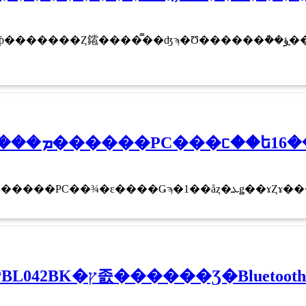
䥤����̿��ʤϡ�Ʊ������ܵ��ؤ�̱�֤ο���Υ���ԥ塼�������֥ե졼