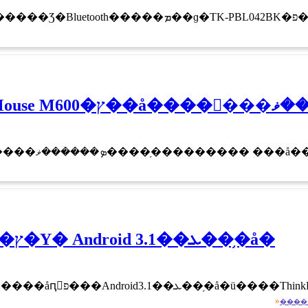
��ThinkPad Tablet�ץ�Υ� Android 3.1��ܥ��֥�å�
��Υ�ľ�Υ����ȡ֥�Υܡ�����åԥ󥰡פ���Android3.1��ܥ��֥�å�ü�
»
����