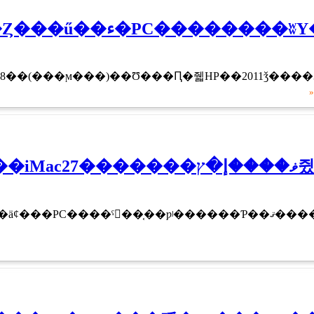
HP��webOS���Ȥ���ű��ء�PC�������
��8��18��(���ϻ���)��Ʊ���Ԥ�줿HP��2011ǯ����3
»
�ǥ����ȥå�PC
��ˤ򷫤��֤��ƿʲ������Ƥ��ޤ����������������ǥ����ץ쥤