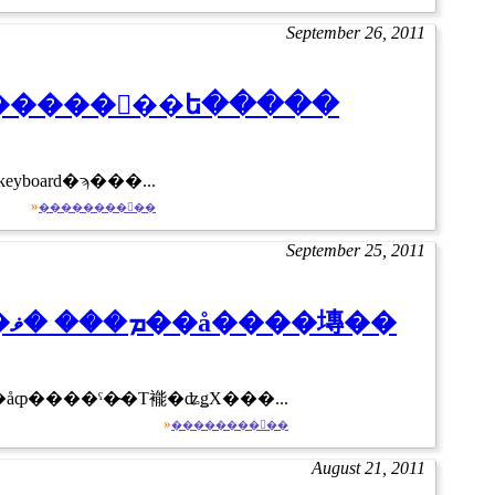
September 26, 2011
be �ֿ��졼���������ܡ��ɤ�SF�����󥿡��ե�����
�� Bluetooth��� �졼������Ƽ������ܡ��� keyboard�ϡ���...
»
��������򸫤��
September 25, 2011
MAGIC CUBE celluon�����졼������Ƽ������ܡ��� �ޥ��å����塼��
����ܡ��� ̤��Ū�ǥ������åȹ����ˤ�̴�Τ褦�ʥǥХ���...
»
��������򸫤��
August 21, 2011