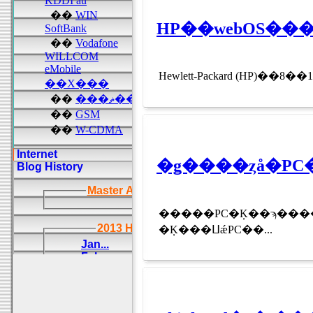
Hewlett-Packard (HP)
�����PC�Ķ��ϡ����äȼ���PC��
�Ķ���ⵡǽPC��...