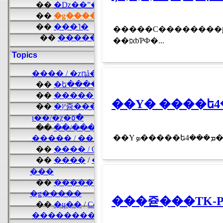
�����С��������ƥ�������Ȥ
��פȸƤФ�...