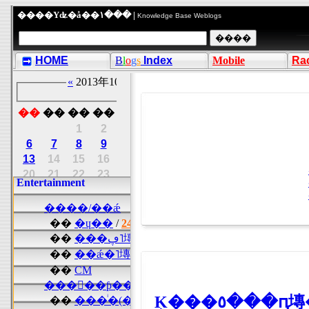
����Υʥ�å��١��� |
Knowledge Base Weblogs
HOME
B
l
o
g
s
Index
Mobile
Ra