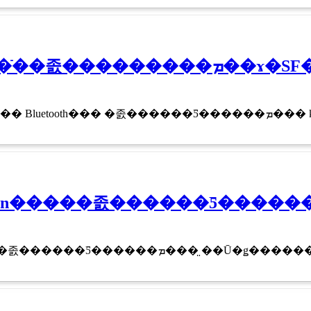
Celluon Magic Cu
Magic Cube�ޥ��å����塼
MAGIC CUBE celluon�����졼������Ƽ��